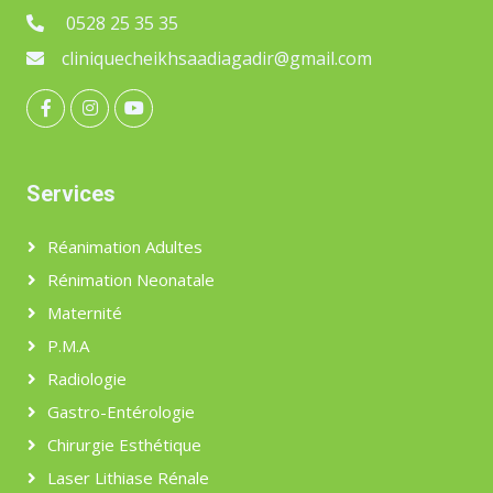
0528 25 35 35
cliniquecheikhsaadiagadir@gmail.com
Services
Réanimation Adultes
Rénimation Neonatale
Maternité
P.M.A
Radiologie
Gastro-Entérologie
Chirurgie Esthétique
Laser Lithiase Rénale